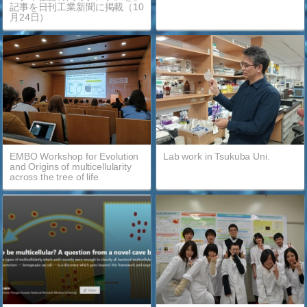
記事を日刊工業新聞に掲載（10
月24日）
EMBO Workshop for Evolution
Lab work in Tsukuba Uni.
and Origins of multicellularity
across the tree of life