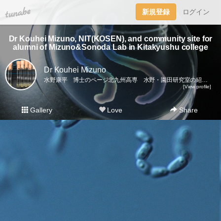
tuna.be
新規登録
ログイン
Dr Kouhei Mizuno, NIT(KOSEN), and community site for
alumni of Mizuno&Sonoda Lab in Kitakyushu college
Dr Kouhei Mizuno
水野康平 博士のページ北九州高専 水野・園田研究室の紹介（2012〜2022）ニュース、微生物の研究活動、研究室のイベント、学会活動、共同研究者、卒業生など。Introduction of Dr Kouhei Mizuno’s research, and records of the activity of Lab at Kitakyushu National College (2012-2022).Researches on microorganisms, lab events, conferences, alumni, collaborators, etc.Join our community!Linkshttps://twitter.com/miz91937370https://www.facebook.com/kouhei.mizuno.39https://researchmap.jp/read0072298
[View profile]
Gallery
Love
Share