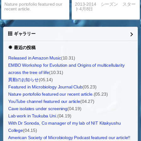
Nature portofolio featured our
2013-2014 シーズン スター
recent article.
ト4月8日
ギャラリー
最近の投稿
Released in Amazon Music
(10.31)
EMBO Workshop for Evolution and Origins of multicellularity
across the tree of life
(10.31)
異動のお知らせ
(05.14)
Featured in Microbiology Journal Club
(05.23)
Nature portofolio featured our recent article.
(05.23)
YouTube channel featured our article
(04.27)
Cave isolates under screening
(04.19)
Lab work in Tsukuba Uni.
(04.19)
With Dr Sonoda, Co manager of my lab of NIT Kitakyushu
College
(04.15)
American Society of Microbiology Podcast featured our article!!