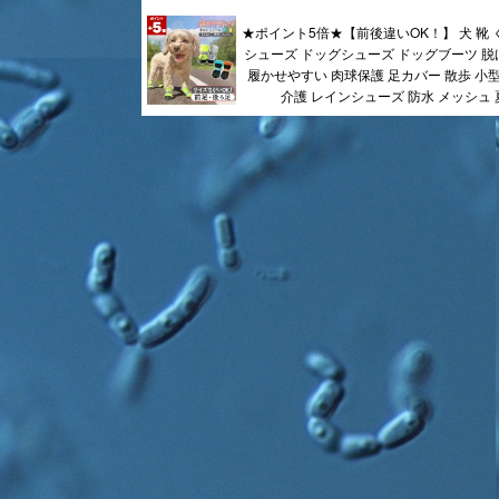
★ポイント5倍★【前後違いOK！】 犬 靴 
シューズ ドッグシューズ ドッグブーツ 脱
履かせやすい 肉球保護 足カバー 散歩 小型
介護 レインシューズ 防水 メッシュ 