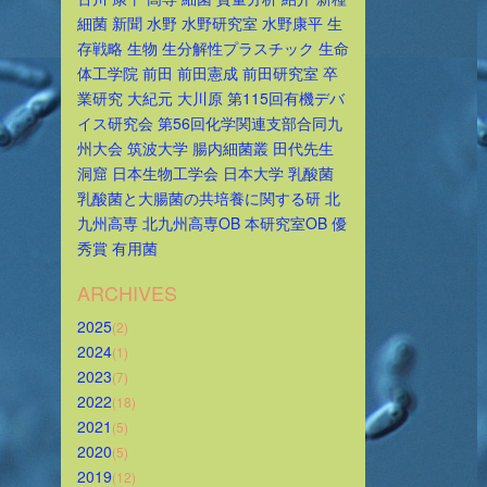
細菌
新聞
水野
水野研究室
水野康平
生
存戦略
生物
生分解性プラスチック
生命
体工学院
前田
前田憲成
前田研究室
卒
業研究
大紀元
大川原
第115回有機デバ
イス研究会
第56回化学関連支部合同九
州大会
筑波大学
腸内細菌叢
田代先生
洞窟
日本生物工学会
日本大学
乳酸菌
乳酸菌と大腸菌の共培養に関する研
北
九州高専
北九州高専OB
本研究室OB
優
秀賞
有用菌
ARCHIVES
2025
(2)
2024
(1)
2023
(7)
2022
(18)
2021
(5)
2020
(5)
2019
(12)