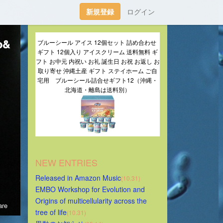
新規登録
ログイン
o&
ブルーシール アイス 12個セット 詰め合わせ 
ギフト 12個入り アイスクリーム 送料無料 ギ
フト お中元 内祝い お礼 誕生日 お祝 お返し お
取り寄せ 沖縄土産 ギフト ステイホーム ご自
宅用　ブルーシール詰合せギフト12（沖縄・
北海道・離島は送料別）
NEW ENTRIES
Released in Amazon Music
(10.31)
EMBO Workshop for Evolution and 
Origins of multicellularity across the 
re
tree of life
(10.31)