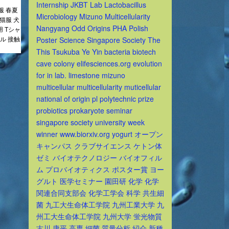
Internship
JKBT
Lab
Lactobacillus
服 春夏
Microbiology
Mizuno
Multicellularity
猫服 犬
Nangyang
Odd
Origins
PHA
Polish
 Tシャ
ル 接触
Poster
Science
Singapore
Society
The
This
Tsukuba
Ye
Yin
bacteria
biotech
cave
colony
elifesciences.org
evolution
for
in
lab.
limestone
mizuno
multicellular
multicellularity
muticellular
national
of
origin
pl
polytechnic
prize
probiotics
prokaryote
seminar
singapore
society
university
week
winner
www.biorxiv.org
yogurt
オープン
キャンパス
クラブサイエンス
ケトン体
ゼミ
バイオテクノロジー
バイオフィル
ム
プロバイオティクス
ポスター賞
ヨー
グルト
医学セミナー
園田研
化学
化学
関連合同支部会
化学工学会
科学
共生細
菌
九工大生命体工学院
九州工業大学
九
州工大生命体工学院
九州大学
蛍光物質
古川
康平
高専
細菌
質量分析
紹介
新種