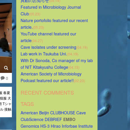
異動のお知らせ
(05.14)
Featured in Microbiology Journal 
Club
(05.23)
Nature portofolio featured our recent 
article.
(05.23)
YouTube channel featured our 
article
(04.27)
Cave isolates under screening
(04.19)
Lab work in Tsukuba Uni.
(04.19)
With Dr Sonoda, Co manager of my lab 
of NIT Kitakyushu College
(04.15)
American Society of Microbiology 
0
Podcast featured our article!!
(02.23)
RECENT COMMENTS
服 春夏
猫服 犬
TAGS
 Tシャ
ル 接触
American
Beijin
CLUBHOUSE
Cave
ClubScience
DEBRIEF
EMBO
Genomics
HS-3
Hirao
Inforbae
Institute