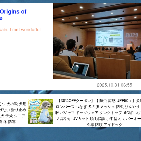
Origins of
fe
ain. I met wonderful
2025.10.31 06:55
【30%OFFクーポン】【 防虫 涼感 UPF50＋】犬
くつ 犬の靴 犬用
ロンパース つなぎ 犬の服 メッシュ 防虫 ひんやり 
げない 滑り止め
服 パジャマ ドッグウェア タンクトップ 通気性 犬用
犬 子犬 シニア
ツ 涼やか UVカット 脱毛保護 小中型犬 カバーオー
夏 冬 防寒
冷感 防蚊 アイドッグ