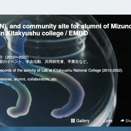
), and community site for alumni of Mizun
in Kitakyushu college / EMBO
2012〜2022）
室のイベント、学会活動、共同研究者、卒業生など。
ecords of the activity of Lab at Kitakyushu National College (2012-2022).
ences, alumni, collaborators, etc.
Gallery
Love
Sha