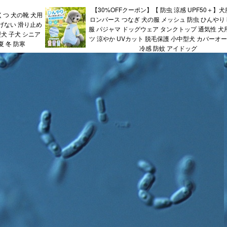
【30%OFFクーポン】【 防虫 涼感 UPF50＋】犬
くつ 犬の靴 犬用
ロンパース つなぎ 犬の服 メッシュ 防虫 ひんやり 
げない 滑り止め
服 パジャマ ドッグウェア タンクトップ 通気性 犬用
犬 子犬 シニア
ツ 涼やか UVカット 脱毛保護 小中型犬 カバーオー
夏 冬 防寒
冷感 防蚊 アイドッグ