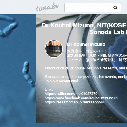
tuna.be
Dr Kouhei Mizuno, NIT(KOSEN
Sonoda Lab 
Dr Kouhei Mizuno
水野康平 博士のページ
北九州高専 水野・園田研究室の紹介（
ニュース、微生物の研究活動、研究
Introduction of Dr Kouhei Mizuno’s research, and r
Researches on microorganisms, lab events, confer
Join our community!
Links
https://twitter.com/miz91937370
https://www.facebook.com/kouhei.mizuno.39
https://researchmap.jp/read0072298