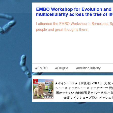
EMBO Workshop for Evolution and 
multicellularity across the tree of li
I attended the EMBO Workshop in Barcelona, Sp
people and great thoughts there.
#EMBO
#Origins
#multicellularity
★ポイント5倍★【前後違いOK！】 犬 靴 
シューズ ドッグシューズ ドッグブーツ 脱
履かせやすい 肉球保護 足カバー 散歩 小型
介護 レインシューズ 防水 メッシュ 