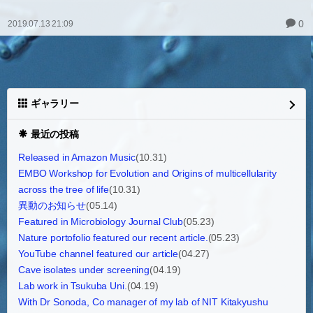
0
2019.07.13 21:09
ギャラリー
最近の投稿
Released in Amazon Music
(10.31)
EMBO Workshop for Evolution and Origins of multicellularity
across the tree of life
(10.31)
異動のお知らせ
(05.14)
Featured in Microbiology Journal Club
(05.23)
Nature portofolio featured our recent article.
(05.23)
YouTube channel featured our article
(04.27)
Cave isolates under screening
(04.19)
Lab work in Tsukuba Uni.
(04.19)
With Dr Sonoda, Co manager of my lab of NIT Kitakyushu