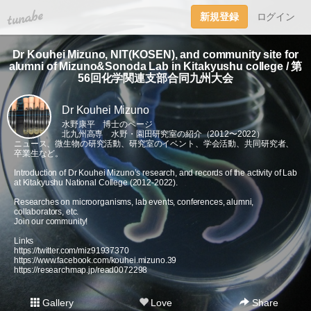
tuna.be
新規登録
ログイン
Dr Kouhei Mizuno, NIT(KOSEN), and community site for
alumni of Mizuno&Sonoda Lab in Kitakyushu college / 第
56回化学関連支部合同九州大会
Dr Kouhei Mizuno
水野康平 博士のページ
北九州高専 水野・園田研究室の紹介（2012〜2022）
ニュース、微生物の研究活動、研究室のイベント、学会活動、共同研究者、
卒業生など。
Introduction of Dr Kouhei Mizuno’s research, and records of the activity of Lab
at Kitakyushu National College (2012-2022).
Researches on microorganisms, lab events, conferences, alumni,
collaborators, etc.
Join our community!
Links
https://twitter.com/miz91937370
https://www.facebook.com/kouhei.mizuno.39
https://researchmap.jp/read0072298
Gallery
Love
Share