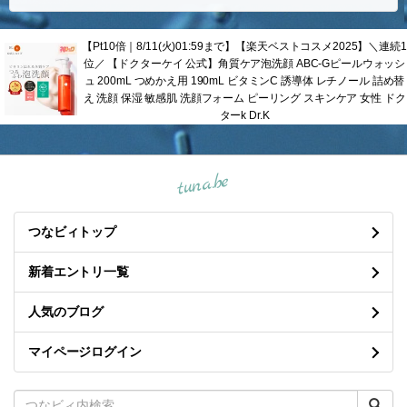
【Pt10倍｜8/11(火)01:59まで】【楽天ベストコスメ2025】＼連続1
位／ 【ドクターケイ 公式】角質ケア泡洗顔 ABC-Gピールウォッシ
ュ 200mL つめかえ用 190mL ビタミンC 誘導体 レチノール 詰め替
え 洗顔 保湿 敏感肌 洗顔フォーム ピーリング スキンケア 女性 ドク
ターk Dr.K
tuna.be
つなビィトップ
新着エントリ一覧
人気のブログ
マイページログイン