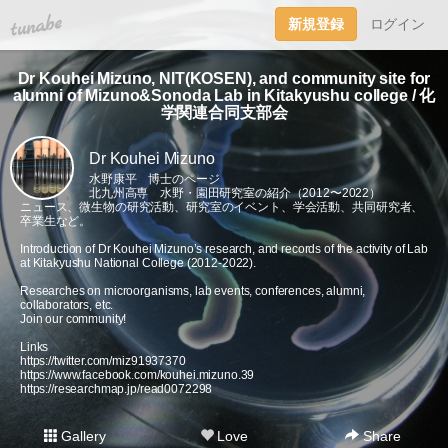
tuna.be
新規登録
ログイン
Dr Kouhei Mizuno, NIT(KOSEN), and community site for
alumni of Mizuno&Sonoda Lab in Kitakyushu college / 化
学関連合同支部会
Dr Kouhei Mizuno
水野康平 博士のページ
北九州高専 水野・園田研究室の紹介（2012〜2022）
ニュース、微生物の研究活動、研究室のイベント、学会活動、共同研究者、
卒業生など。
Introduction of Dr Kouhei Mizuno’s research, and records of the activity of Lab
at Kitakyushu National College (2012-2022).
Researches on microorganisms, lab events, conferences, alumni,
collaborators, etc.
Join our community!
Links
https://twitter.com/miz91937370
https://www.facebook.com/kouhei.mizuno.39
https://researchmap.jp/read0072298
Gallery
Love
Share