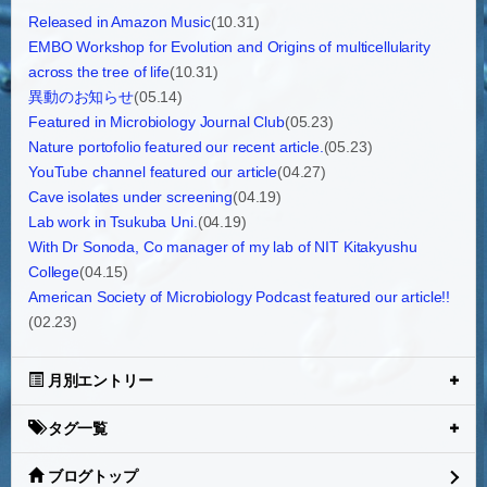
Released in Amazon Music
(10.31)
EMBO Workshop for Evolution and Origins of multicellularity
across the tree of life
(10.31)
異動のお知らせ
(05.14)
Featured in Microbiology Journal Club
(05.23)
Nature portofolio featured our recent article.
(05.23)
YouTube channel featured our article
(04.27)
Cave isolates under screening
(04.19)
Lab work in Tsukuba Uni.
(04.19)
With Dr Sonoda, Co manager of my lab of NIT Kitakyushu
College
(04.15)
American Society of Microbiology Podcast featured our article!!
(02.23)
月別エントリー
タグ一覧
ブログトップ