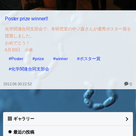
Poster prize winner!!
化学関連合同支部会で、本研究室の中ノ森さんが優秀ポスター賞を
授賞しました。
おめでとう！
6月30日 小倉
#Poster
#prize
#winner
#ポスター賞
#化学関連合同支部会
0
2012.06.30 22:52
ギャラリー
最近の投稿