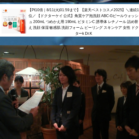
【Pt10倍｜8/11(火)01:59まで】【楽天ベストコスメ2025】＼連続1
位／ 【ドクターケイ 公式】角質ケア泡洗顔 ABC-Gピールウォッシ
ュ 200mL つめかえ用 190mL ビタミンC 誘導体 レチノール 詰め替
え 洗顔 保湿 敏感肌 洗顔フォーム ピーリング スキンケア 女性 ドク
ターk Dr.K