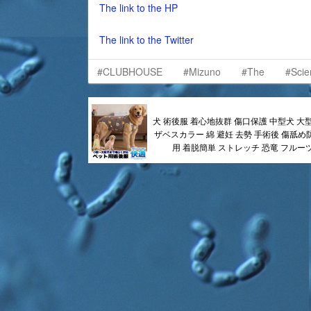
The link to the HP
The link to the Twitter
#CLUBHOUSE
#Mizuno
#The
#Scie
犬 術後服 着心地抜群 傷口保護 中型犬 大
ザベスカラー 綿 避妊 去勢 手術後 傷舐め
用 着脱簡単 ストレッチ 恐竜 フルーツ柄