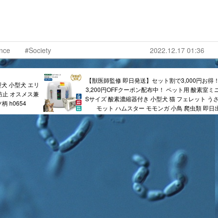
nce
#Society
2022.12.17 01:36
【獣医師監修 即日発送】セット割で3,000円お得
型犬 小型犬 エリ
3,200円OFFクーポン配布中！ ペット用 酸素室ミ
防止 オスメス兼
Sサイズ 酸素濃縮器付き 小型犬 猫 フェレット うさ
 h0654
モット ハムスター モモンガ 小鳥 爬虫類 即日