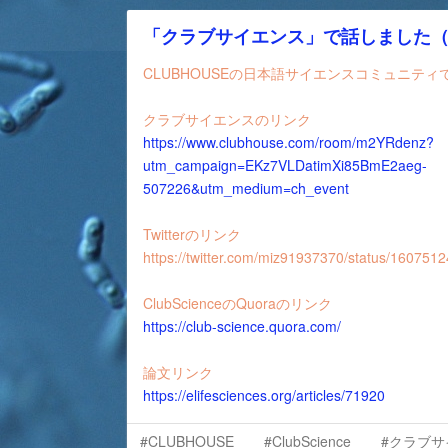
「クラブサイエンス」で話しました（12
CLUBHOUSEの日本語サイエンスコミュニテ
クラブサイエンスのリンク
https://www.clubhouse.com/room/m2YRdenz?
utm_campaign=EKz7VLDatimXi85BmE2aeg-
507226&utm_medium=ch_event
Twitterのリンク
https://twitter.com/miz91937370/status/16075
ClubScienceのQuoraのリンク
https://club-science.quora.com/
論文リンク
https://elifesciences.org/articles/71920
#CLUBHOUSE
#ClubScience
#クラブサ