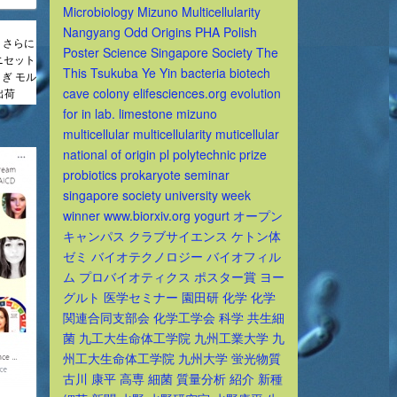
Microbiology
Mizuno
Multicellularity
Nangyang
Odd
Origins
PHA
Polish
！さらに
Poster
Science
Singapore
Society
The
ニセット
This
Tsukuba
Ye
Yin
bacteria
biotech
ぎ モル
cave
colony
elifesciences.org
evolution
出荷
for
in
lab.
limestone
mizuno
multicellular
multicellularity
muticellular
national
of
origin
pl
polytechnic
prize
probiotics
prokaryote
seminar
singapore
society
university
week
winner
www.biorxiv.org
yogurt
オープン
キャンパス
クラブサイエンス
ケトン体
ゼミ
バイオテクノロジー
バイオフィル
ム
プロバイオティクス
ポスター賞
ヨー
グルト
医学セミナー
園田研
化学
化学
関連合同支部会
化学工学会
科学
共生細
菌
九工大生命体工学院
九州工業大学
九
州工大生命体工学院
九州大学
蛍光物質
古川
康平
高専
細菌
質量分析
紹介
新種