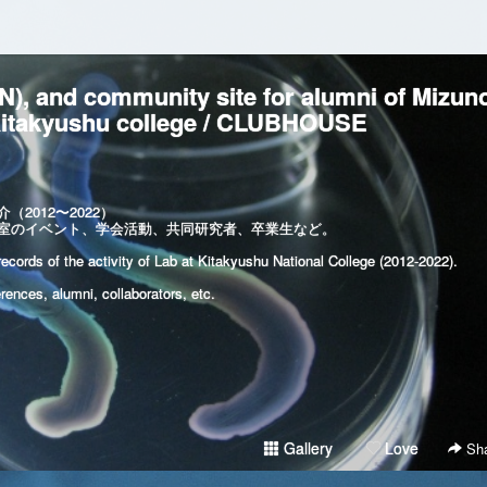
), and community site for alumni of Mizun
Kitakyushu college / CLUBHOUSE
2012〜2022）
室のイベント、学会活動、共同研究者、卒業生など。
ecords of the activity of Lab at Kitakyushu National College (2012-2022).
ences, alumni, collaborators, etc.
Gallery
Love
Sha