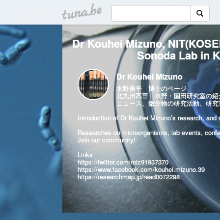
tuna.be
Dr Kouhei Mizuno, NIT(KOSEN
Sonoda Lab in 
Dr Kouhei Mizuno
水野康平 博士のページ
北九州高専 水野・園田研究室の紹介（
ニュース、微生物の研究活動、研究
Introduction of Dr Kouhei Mizuno’s research, and r
Researches on microorganisms, lab events, confer
Join our community!
Links
https://twitter.com/miz91937370
https://www.facebook.com/kouhei.mizuno.39
https://researchmap.jp/read0072298