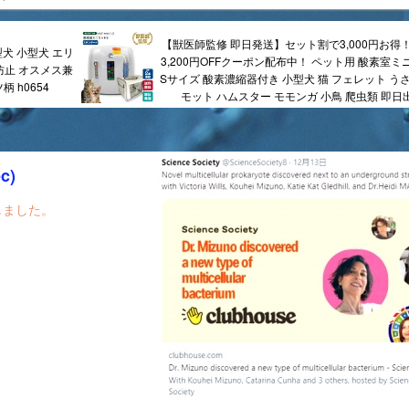
【獣医師監修 即日発送】セット割で3,000円お得
型犬 小型犬 エリ
3,200円OFFクーポン配布中！ ペット用 酸素室ミ
防止 オスメス兼
Sサイズ 酸素濃縮器付き 小型犬 猫 フェレット うさ
 h0654
モット ハムスター モモンガ 小鳥 爬虫類 即日
ec)
しました。