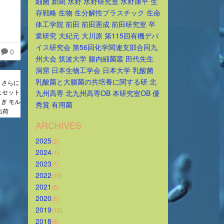
細菌
新聞
水野
水野研究室
水野康平
生
存戦略
生物
生分解性プラスチック
生命
体工学院
前田
前田憲成
前田研究室
卒
業研究
大紀元
大川原
第115回有機デバ
イス研究会
第56回化学関連支部合同九
0
州大会
筑波大学
腸内細菌叢
田代先生
洞窟
日本生物工学会
日本大学
乳酸菌
乳酸菌と大腸菌の共培養に関する研
北
！さらに
ニセット
九州高専
北九州高専OB
本研究室OB
優
ぎ モル
秀賞
有用菌
出荷
ARCHIVES
2025
(2)
2024
(1)
2023
(7)
2022
(18)
2021
(5)
2020
(5)
2019
(12)
2018
(6)