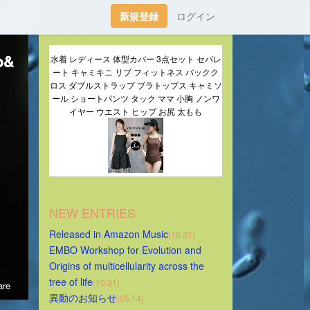
新規登録
ログイン
o&
水着 レディース 体型カバー 3点セット セパレ
ート キャミキニ リブ フィットネス バックク
ロス ダブルストラップ ブラトップス キャミソ
ール ショートパンツ タック ママ 小胸 ノンワ
イヤー ウエスト ヒップ お尻 太もも
NEW ENTRIES
Released in Amazon Music
(10.31)
EMBO Workshop for Evolution and 
Origins of multicellularity across the 
tree of life
(10.31)
re
異動のお知らせ
(05.14)