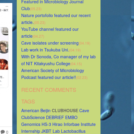
Featured in Microbiology Journal 
Club
(05.23)
Nature portofolio featured our recent 
article.
(05.23)
YouTube channel featured our 
article
(04.27)
Cave isolates under screening
(04.19)
Lab work in Tsukuba Uni.
(04.19)
With Dr Sonoda, Co manager of my lab 
of NIT Kitakyushu College
(04.15)
American Society of Microbiology 
Podcast featured our article!!
(02.23)
RECENT COMMENTS
TAGS
American
Beijin
CLUBHOUSE
Cave
ClubScience
DEBRIEF
EMBO
Genomics
HS-3
Hirao
Inforbae
Institute
Internship
JKBT
Lab
Lactobacillus
0