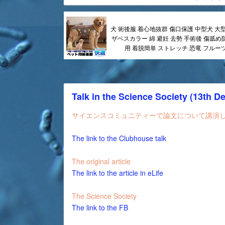
犬 術後服 着心地抜群 傷口保護 中型犬 大
ザベスカラー 綿 避妊 去勢 手術後 傷舐め
用 着脱簡単 ストレッチ 恐竜 フルーツ柄
Talk in the Science Society (13th D
サイエンスコミュニティーで論文について講演
The link to the Clubhouse talk
The original article
The link to the article in eLife
The Science Society
The link to the FB