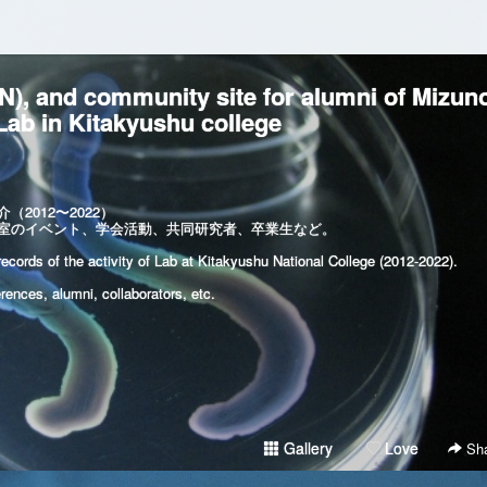
), and community site for alumni of Mizun
ab in Kitakyushu college
2012〜2022）
室のイベント、学会活動、共同研究者、卒業生など。
ecords of the activity of Lab at Kitakyushu National College (2012-2022).
ences, alumni, collaborators, etc.
Gallery
Love
Sha