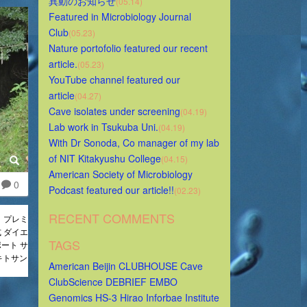
異動のお知らせ
(05.14)
Featured in Microbiology Journal 
Club
(05.23)
Nature portofolio featured our recent 
article.
(05.23)
YouTube channel featured our 
article
(04.27)
Cave isolates under screening
(04.19)
Lab work in Tsukuba Uni.
(04.19)
With Dr Sonoda, Co manager of my lab 
of NIT Kitakyushu College
(04.15)
American Society of Microbiology 
0
Podcast featured our article!!
(02.23)
RECENT COMMENTS
まで】プレミ
 ダイエ
TAGS
ポート サ
キトサン
American
Beijin
CLUBHOUSE
Cave
ClubScience
DEBRIEF
EMBO
Genomics
HS-3
Hirao
Inforbae
Institute