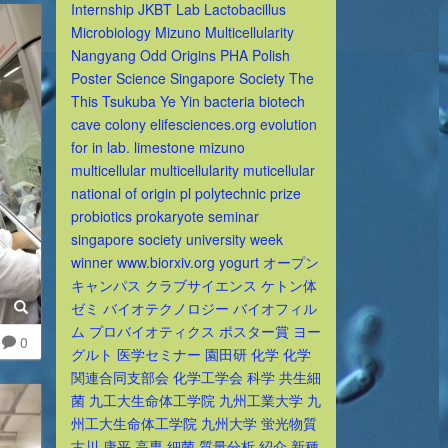
Internship
JKBT
Lab
Lactobacillus
Microbiology
Mizuno
Multicellularity
Nangyang
Odd
Origins
PHA
Polish
Poster
Science
Singapore
Society
The
This
Tsukuba
Ye
Yin
bacteria
biotech
cave
colony
elifesciences.org
evolution
for
in
lab.
limestone
mizuno
multicellular
multicellularity
muticellular
national
of
origin
pl
polytechnic
prize
probiotics
prokaryote
seminar
singapore
society
university
week
winner
www.biorxiv.org
yogurt
オープン
キャンパス
クラブサイエンス
ケトン体
ゼミ
バイオテクノロジー
バイオフィル
ム
プロバイオティクス
ポスター賞
ヨー
0
グルト
医学セミナー
園田研
化学
化学
関連合同支部会
化学工学会
科学
共生細
菌
九工大生命体工学院
九州工業大学
九
州工大生命体工学院
九州大学
蛍光物質
古川
康平
高専
細菌
質量分析
紹介
新種