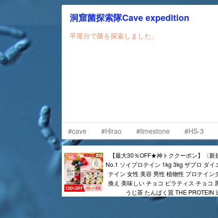
洞窟菌探索隊Cave expedition
平尾台で菌を探索しました。
#cave
#Hirao
#limestone
#HS-3
【最大30％OFF★神トククーポン】〈新
No.1 ソイプロテイン 1kg 3kg ザプロ ダ
テイン 女性 美容 男性 植物性 プロテイン
換え 美味しい チョコ ピラティス チョコ 
うじ茶 たんぱく質 THE PROTEIN