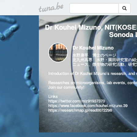
tuna.be
Dr Kouhei Mizuno, NIT(KOSEN
Sonoda L
Dr Kouhei Mizuno
水野康平 博士のページ
北九州高専 水野・園田研究室の紹介（
ニュース、微生物の研究活動、研究
Introduction of Dr Kouhei Mizuno’s research, and r
Researches on microorganisms, lab events, confer
Join our community!
Links
https://twitter.com/miz91937370
https://www.facebook.com/kouhei.mizuno.39
https://researchmap.jp/read0072298