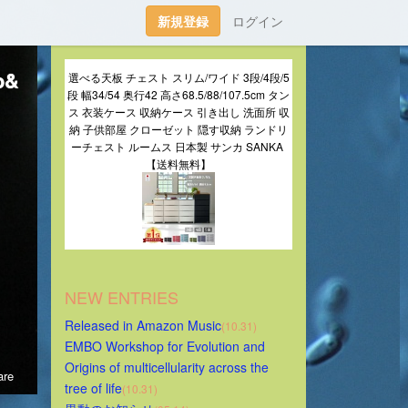
新規登録
ログイン
o&
選べる天板 チェスト スリム/ワイド 3段/4段/5
段 幅34/54 奥行42 高さ68.5/88/107.5cm タン
ス 衣装ケース 収納ケース 引き出し 洗面所 収
納 子供部屋 クローゼット 隠す収納 ランドリ
ーチェスト ルームス 日本製 サンカ SANKA 
【送料無料】
NEW ENTRIES
Released in Amazon Music
(10.31)
EMBO Workshop for Evolution and 
Origins of multicellularity across the 
re
tree of life
(10.31)