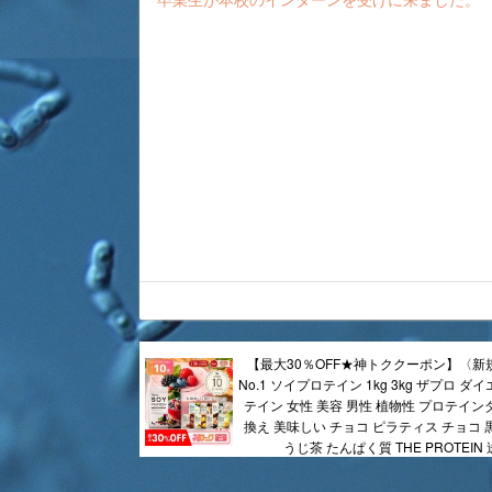
【最大30％OFF★神トククーポン】〈新
No.1 ソイプロテイン 1kg 3kg ザプロ ダ
テイン 女性 美容 男性 植物性 プロテイン
換え 美味しい チョコ ピラティス チョコ 
うじ茶 たんぱく質 THE PROTEIN