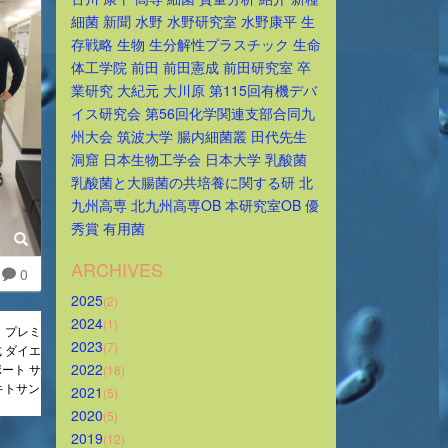
細菌
新聞
水野
水野研究室
水野康平
生
存戦略
生物
生分解性プラスチック
生命
体工学院
前田
前田憲成
前田研究室
卒
業研究
大紀元
大川原
第115回有機デバ
イス研究会
第56回化学関連支部合同九
州大会
筑波大学
腸内細菌叢
田代先生
洞窟
日本生物工学会
日本大学
乳酸菌
乳酸菌と大腸菌の共培養に関する研
北
九州高専
北九州高専OB
本研究室OB
優
秀賞
有用菌
ARCHIVES
0
2025
(2)
2024
(1)
まで】プレミ
2023
(7)
 ダイエ
2022
ポート サ
(18)
キトサン
2021
(5)
2020
(5)
2019
(12)