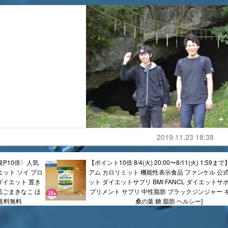
2019.11.23 18:38
規P10倍〉人気
【ポイント10倍 8/4(火) 20:00〜8/11(火) 1:59
イエット ソイ プロ
アム カロリミット 機能性表示食品 ファンケル 公式
ダイエット 置き
ット ダイエットサプリ BMI FANCL ダイエットサ
黒ごまきなこ ほ
プリメント サプリ 中性脂肪 ブラックジンジャー 
 送料無料
桑の葉 糖 脂肪 ヘルシー]