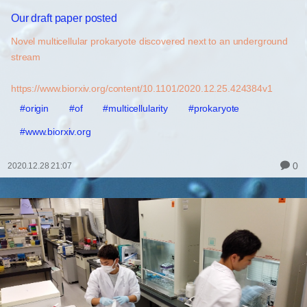
Our draft paper posted
Novel multicellular prokaryote discovered next to an underground
stream
https://www.biorxiv.org/content/10.1101/2020.12.25.424384v1
#origin
#of
#multicellularity
#prokaryote
#www.biorxiv.org
0
2020.12.28 21:07