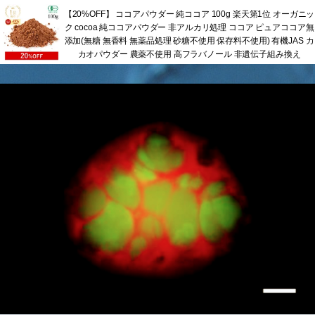
【20%OFF】 ココアパウダー 純ココア 100g 楽天第1位 オーガニッ
ク cocoa 純ココアパウダー 非アルカリ処理 ココア ピュアココア無
添加(無糖 無香料 無薬品処理 砂糖不使用 保存料不使用) 有機JAS カ
カオパウダー 農薬不使用 高フラバノール 非遺伝子組み換え