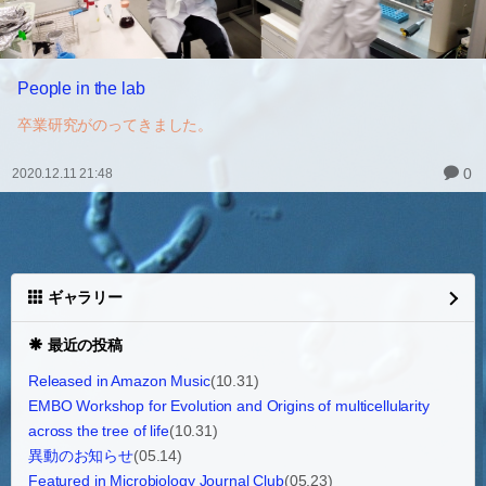
People in the lab
卒業研究がのってきました。
0
2020.12.11 21:48
ギャラリー
最近の投稿
Released in Amazon Music
(10.31)
EMBO Workshop for Evolution and Origins of multicellularity
across the tree of life
(10.31)
異動のお知らせ
(05.14)
Featured in Microbiology Journal Club
(05.23)