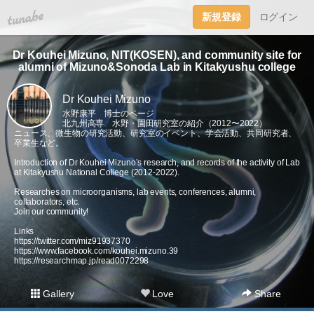
tuna.be
新規登録
ログイン
Dr Kouhei Mizuno, NIT(KOSEN), and community site for
alumni of Mizuno&Sonoda Lab in Kitakyushu college
Dr Kouhei Mizuno
水野康平 博士のページ
北九州高専 水野・園田研究室の紹介（2012〜2022）
ニュース、微生物の研究活動、研究室のイベント、学会活動、共同研究者、
卒業生など。
Introduction of Dr Kouhei Mizuno’s research, and records of the activity of Lab
at Kitakyushu National College (2012-2022).
Researches on microorganisms, lab events, conferences, alumni,
collaborators, etc.
Join our community!
Links
https://twitter.com/miz91937370
https://www.facebook.com/kouhei.mizuno.39
https://researchmap.jp/read0072298
Gallery
Love
Share