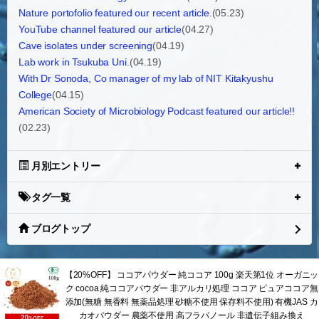
Nature portofolio featured our recent article.
(05.23)
YouTube channel featured our article
(04.27)
Cave isolates under screening
(04.19)
Lab work in Tsukuba Uni.
(04.19)
With Dr Sonoda, Co manager of my lab of NIT Kitakyushu
College
(04.15)
American Society of Microbiology Podcast featured our article!!
(02.23)
月別エントリー
タグ一覧
ブログトップ
【20%OFF】 ココアパウダー 純ココア 100g 楽天第1位 オーガニッ
ク cocoa 純ココアパウダー 非アルカリ処理 ココア ピュアココア無
添加(無糖 無香料 無薬品処理 砂糖不使用 保存料不使用) 有機JAS カ
カオパウダー 農薬不使用 高フラバノール 非遺伝子組み換え