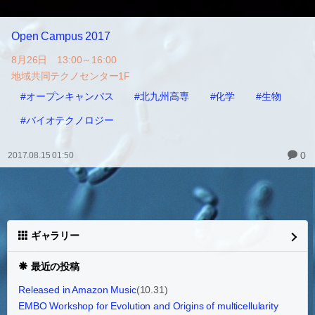
Open Campus 2017
8月26日 13:00～16:00
地域共同テクノセンター1F
#オープンキャンパス
#北九州高専
#化学
#生物
#バイオテクノロジー
0
2017.08.15 01:50
ギャラリー
最近の投稿
Released in Amazon Music
(10.31)
EMBO Workshop for Evolution and Origins of multicellularity