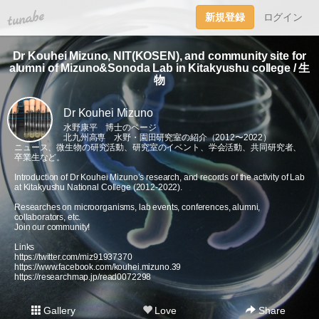
tuna.be
新規登録
ログイン
Dr Kouhei Mizuno, NIT(KOSEN), and community site for
alumni of Mizuno&Sonoda Lab in Kitakyushu college / 生
物
Dr Kouhei Mizuno
水野康平 博士のページ
北九州高専 水野・園田研究室の紹介（2012〜2022）
ニュース、微生物の研究活動、研究室のイベント、学会活動、共同研究者、
卒業生など。
Introduction of Dr Kouhei Mizuno’s research, and records of the activity of Lab
at Kitakyushu National College (2012-2022).
Researches on microorganisms, lab events, conferences, alumni,
collaborators, etc.
Join our community!
Links
https://twitter.com/miz91937370
https://www.facebook.com/kouhei.mizuno.39
https://researchmap.jp/read0072298
Gallery
Love
Share