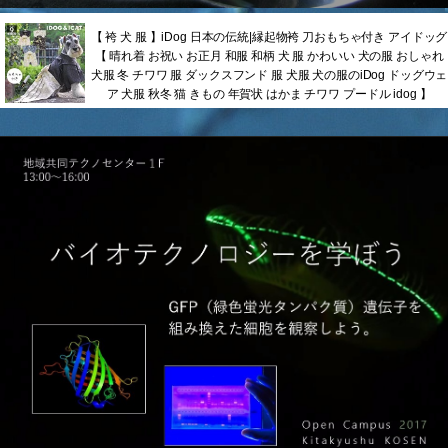
【 袴 犬 服 】iDog 日本の伝統|縁起物袴 刀おもちゃ付き アイドッグ
【 晴れ着 お祝い お正月 和服 和柄 犬 服 かわいい 犬の服 おしゃれ
犬服 冬 チワワ 服 ダックスフンド 服 犬服 犬の服のiDog ドッグウェ
ア 犬服 秋冬 猫 きもの 年賀状 はかま チワワ プードル idog 】