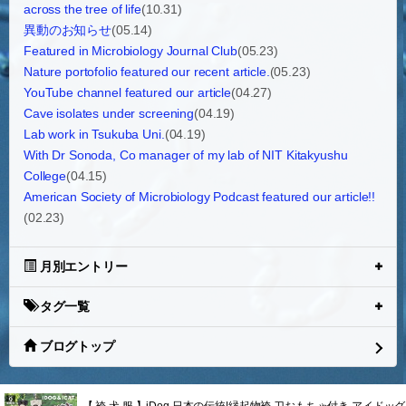
across the tree of life
(10.31)
異動のお知らせ
(05.14)
Featured in Microbiology Journal Club
(05.23)
Nature portofolio featured our recent article.
(05.23)
YouTube channel featured our article
(04.27)
Cave isolates under screening
(04.19)
Lab work in Tsukuba Uni.
(04.19)
With Dr Sonoda, Co manager of my lab of NIT Kitakyushu
College
(04.15)
American Society of Microbiology Podcast featured our article!!
(02.23)
月別エントリー
タグ一覧
ブログトップ
【 袴 犬 服 】iDog 日本の伝統|縁起物袴 刀おもちゃ付き アイドッグ