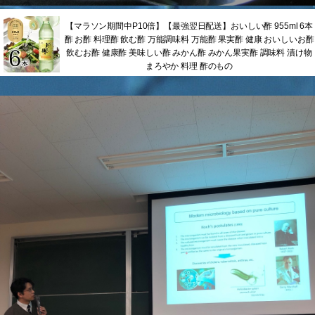
【マラソン期間中P10倍】【最強翌日配送】おいしい酢 955ml 6本
酢 お酢 料理酢 飲む酢 万能調味料 万能酢 果実酢 健康 おいしいお酢
飲むお酢 健康酢 美味しい酢 みかん酢 みかん果実酢 調味料 漬け物
まろやか 料理 酢のもの