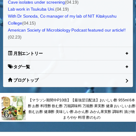
Cave isolates under screening
(04.19)
Lab work in Tsukuba Uni.
(04.19)
With Dr Sonoda, Co manager of my lab of NIT Kitakyushu
College
(04.15)
American Society of Microbiology Podcast featured our article!!
(02.23)
月別エントリー
タグ一覧
ブログトップ
【マラソン期間中P10倍】【最強翌日配送】おいしい酢 955ml 6本
酢 お酢 料理酢 飲む酢 万能調味料 万能酢 果実酢 健康 おいしいお酢
飲むお酢 健康酢 美味しい酢 みかん酢 みかん果実酢 調味料 漬け物
まろやか 料理 酢のもの