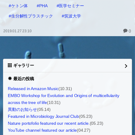
#ケトン体
#PHA
#医学セミナー
#生分解性プラスチック
#筑波大学
0
2019.01.27 23:10
ギャラリー
最近の投稿
Released in Amazon Music
(10.31)
EMBO Workshop for Evolution and Origins of multicellularity
across the tree of life
(10.31)
異動のお知らせ
(05.14)
Featured in Microbiology Journal Club
(05.23)
Nature portofolio featured our recent article.
(05.23)
YouTube channel featured our article
(04.27)