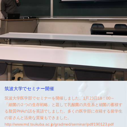
筑波大学でセミナー開催
筑波大学医学部でセミナーを開催しました。1月23日18：00～
「細菌の２つの生存戦略」と題して乳酸菌の共生系と細菌の蓄積す
る脂質PHAの話を英語でしました。多くの医学部に在籍する留学生
の皆さんと活発な質疑もできました。
http://www.md.tsukuba.ac.jp/gradmed/seminar/pdf/190123.pdf