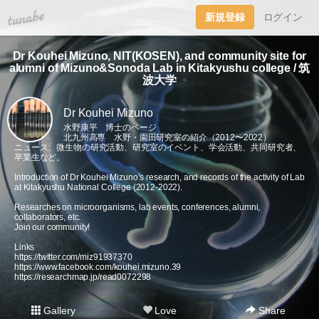
tuna.be
新規登録
ログイン
Dr Kouhei Mizuno, NIT(KOSEN), and community site for
alumni of Mizuno&Sonoda Lab in Kitakyushu college / 筑
波大学
Dr Kouhei Mizuno
水野康平 博士のページ
北九州高専 水野・園田研究室の紹介（2012〜2022）
ニュース、微生物の研究活動、研究室のイベント、学会活動、共同研究者、
卒業生など。
Introduction of Dr Kouhei Mizuno’s research, and records of the activity of Lab
at Kitakyushu National College (2012-2022).
Researches on microorganisms, lab events, conferences, alumni,
collaborators, etc.
Join our community!
Links
https://twitter.com/miz91937370
https://www.facebook.com/kouhei.mizuno.39
https://researchmap.jp/read0072298
Gallery
Love
Share